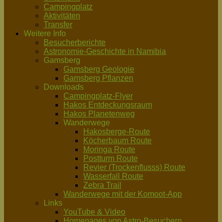
Campingplatz
Aktivitäten
Transfer
Weitere Info
Besucherberichte
Astronomie-Geschichte in Namibia
Gamsberg
Gamsberg Geologie
Gamsberg Pflanzen
Downloads
Campingplatz-Flyer
Hakos Entdeckungsraum
Hakos Planetenweg
Wanderwege
Hakosberge-Route
Köcherbaum Route
Moringa Route
Postturm Route
Revier (Trockenflusss) Route
Wasserfall Route
Zebra Trail
Wanderwege mit der Komoot-App
Links
YouTube & Video
Homepages von Astro-Besuchern