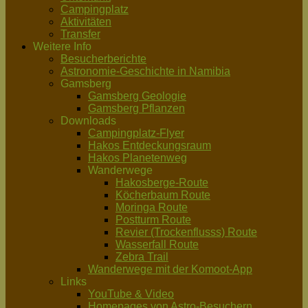
Campingplatz
Aktivitäten
Transfer
Weitere Info
Besucherberichte
Astronomie-Geschichte in Namibia
Gamsberg
Gamsberg Geologie
Gamsberg Pflanzen
Downloads
Campingplatz-Flyer
Hakos Entdeckungsraum
Hakos Planetenweg
Wanderwege
Hakosberge-Route
Köcherbaum Route
Moringa Route
Postturm Route
Revier (Trockenflusss) Route
Wasserfall Route
Zebra Trail
Wanderwege mit der Komoot-App
Links
YouTube & Video
Homepages von Astro-Besuchern