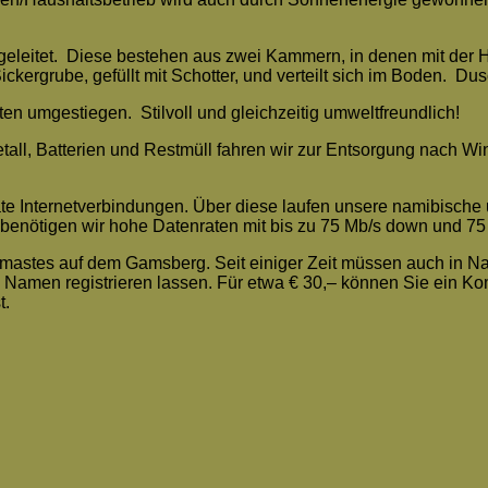
geleitet. Diese bestehen aus zwei Kammern, in denen mit der H
Sickergrube, gefüllt mit Schotter, und verteilt sich im Boden.
ten umgestiegen. Stilvoll und gleichzeitig umweltfreundlich!
 Metall, Batterien und Restmüll fahren wir zur Entsorgung nac
ate Internetverbindungen. Über diese laufen unsere namibisch
ötigen wir hohe Datenraten mit bis zu 75 Mb/s down und 75 Mb/
stes auf dem Gamsberg. Seit einiger Zeit müssen auch in Nam
 Namen registrieren lassen. Für etwa € 30,– können Sie ein Ko
t.