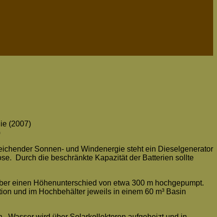
ie (2007)
)
eichender Sonnen- und Windenergie steht ein Dieselgenerator
. Durch die beschränkte Kapazität der Batterien sollte
über einen Höhenunterschied von etwa 300 m hochgepumpt.
tion und im Hochbehälter jeweils in einem 60 m³ Basin
Wasser wird über Solarkollektoren aufgeheizt und in