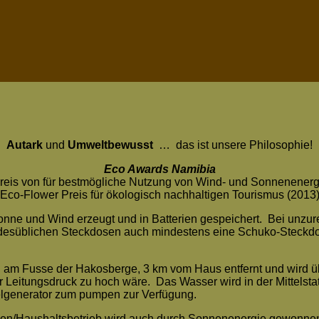
Autark
und
Umweltbewusst
… das ist unsere Philosophie!
Eco Awards Namibia
eis von für bestmögliche Nutzung von Wind- und Sonnenenerg
Eco-Flower Preis für ökologisch nachhaltigen Tourismus (2013
ne und Wind erzeugt und in Batterien gespeichert. Bei unzur
desüblichen Steckdosen auch mindestens eine Schuko-Steckdose
am Fusse der Hakosberge, 3 km vom Haus entfernt und wird 
 Leitungsdruck zu hoch wäre. Das Wasser wird in der Mittelsta
elgenerator zum pumpen zur Verfügung.
n/Haushaltsbetrieb wird auch durch Sonnenenergie gewonnen. 