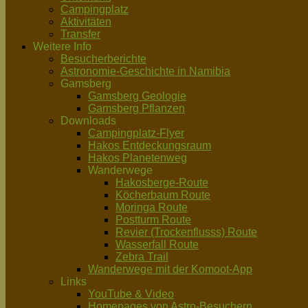
Campingplatz
Aktivitäten
Transfer
Weitere Info
Besucherberichte
Astronomie-Geschichte in Namibia
Gamsberg
Gamsberg Geologie
Gamsberg Pflanzen
Downloads
Campingplatz-Flyer
Hakos Entdeckungsraum
Hakos Planetenweg
Wanderwege
Hakosberge-Route
Köcherbaum Route
Moringa Route
Postturm Route
Revier (Trockenflusss) Route
Wasserfall Route
Zebra Trail
Wanderwege mit der Komoot-App
Links
YouTube & Video
Homepages von Astro-Besuchern